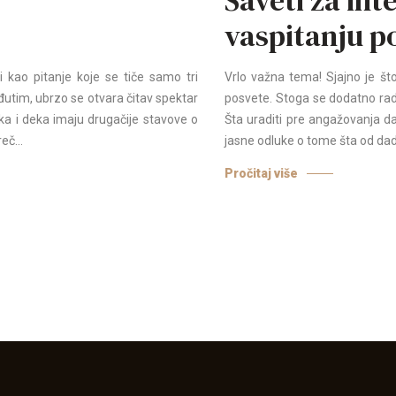
vaspitanju po
 kao pitanje koje se tiče samo tri
Vrlo važna tema! Sjajno je što s
međutim, ubrzo se otvara čitav spektar
posvete. Stoga se dodatno rad
a i deka imaju drugačije stavove o
Šta uraditi pre angažovanja d
eč...
jasne odluke o tome šta od dadil
Pročitaj više