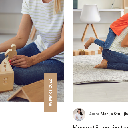
08 MART 2022
Autor
Marija Stojiljk
Saveti za int