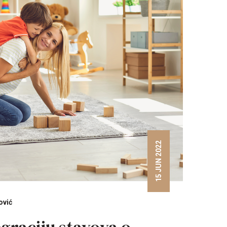
15 JUN 2022
ović
egraciju stavova o