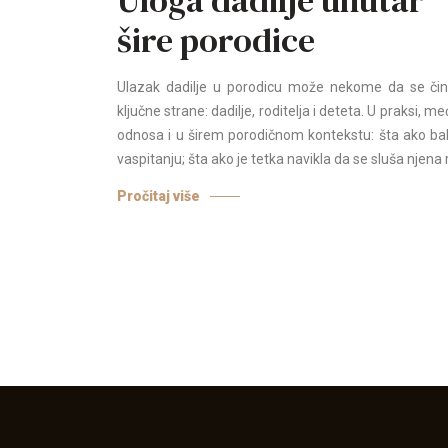
šire porodice
Ulazak dadilje u porodicu može nekome da se čini
ključne strane: dadilje, roditelja i deteta. U praksi, 
odnosa i u širem porodičnom kontekstu: šta ako bak
vaspitanju; šta ako je tetka navikla da se sluša njena r
Pročitaj više