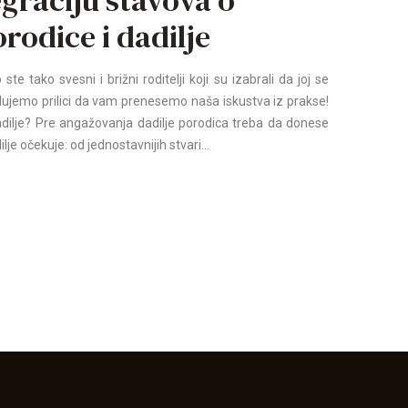
rodice i dadilje
te tako svesni i brižni roditelji koji su izabrali da joj se
ujemo prilici da vam prenesemo naša iskustva iz prakse!
adilje? Pre angažovanja dadilje porodica treba da donese
je očekuje: od jednostavnijih stvari...