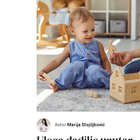
Autor
Marija Stojiljković
Uloga dadilje unutar