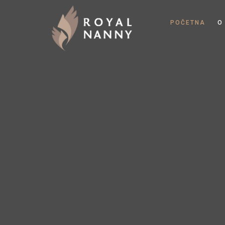
POČETNA
O