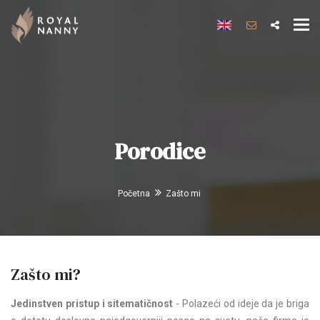
Tog
navi
Porodice
Početna
Zašto mi
Zašto mi?
Jedinstven pristup i sitematičnost
- Polazeći od ideje da je briga