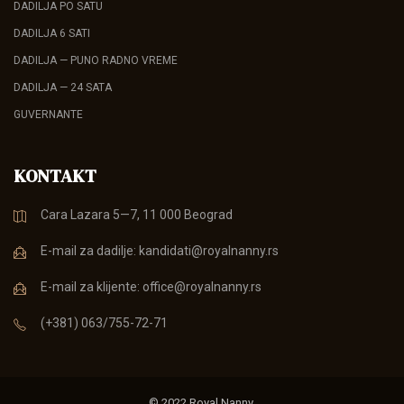
DADILJA PO SATU
DADILJA 6 SATI
DADILJA — PUNO RADNO VREME
DADILJA — 24 SATA
GUVERNANTE
KONTAKT
Cara Lazara 5—7, 11 000 Beograd
E-mail za dadilje: kandidati@royalnanny.rs
E-mail za klijente: office@royalnanny.rs
(+381) 063/755-72-71
© 2022 Royal Nanny.