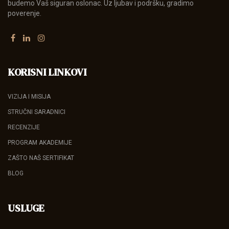
budemo Vaš siguran oslonac. Uz ljubav i podršku, gradimo
poverenje.
KORISNI LINKOVI
VIZIJA I MISIJA
STRUČNI SARADNICI
RECENZIJE
PROGRAM AKADEMIJE
ZAŠTO NAŠ SERTIFIKAT
BLOG
USLUGE