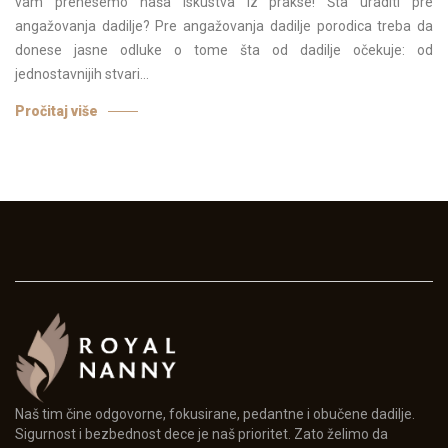
vam prenesemo naša iskustva iz prakse! Šta uraditi pre
angažovanja dadilje? Pre angažovanja dadilje porodica treba da
donese jasne odluke o tome šta od dadilje očekuje: od
jednostavnijih stvari...
Pročitaj više
Naš tim čine odgovorne, fokusirane, pedantne i obučene dadilje.
Sigurnost i bezbednost dece je naš prioritet. Zato želimo da