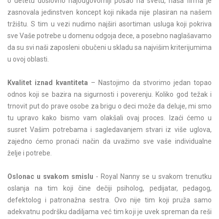
o detetu doslovno najodgovorniji posao na svetu, naša firma je
zasnovala jedinstven koncept koji nikada nije plasiran na našem
tržištu. S tim u vezi nudimo najširi asortiman usluga koji pokriva
sve Vaše potrebe u domenu odgoja dece, a posebno naglašavamo
da su svi naši zaposleni obučeni u skladu sa najvišim kriterijumima
u ovoj oblasti.
Kvalitet iznad kvantiteta
– Nastojimo da stvorimo jedan topao
odnos koji se bazira na sigurnosti i poverenju. Koliko god težak i
trnovit put do prave osobe za brigu o deci može da deluje, mi smo
tu upravo kako bismo vam olakšali ovaj proces. Izaći ćemo u
susret Vašim potrebama i sagledavanjem stvari iz više uglova,
zajedno ćemo pronaći način da uvažimo sve vaše individualne
želje i potrebe.
Oslonac u svakom smislu
- Royal Nanny se u svakom trenutku
oslanja na tim koji čine dečiji psiholog, pedijatar, pedagog,
defektolog i patronažna sestra. Ovo nije tim koji pruža samo
adekvatnu podršku dadiljama već tim koji je uvek spreman da reši