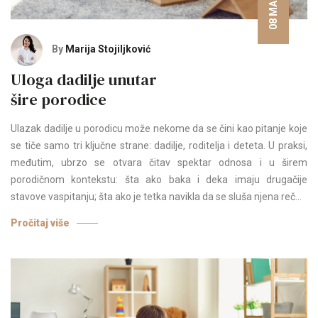
By
Marija Stojiljković
Uloga dadilje unutar
šire porodice
Ulazak dadilje u porodicu može nekome da se čini kao pitanje koje
se tiče samo tri ključne strane: dadilje, roditelja i deteta. U praksi,
međutim, ubrzo se otvara čitav spektar odnosa i u širem
porodičnom kontekstu: šta ako baka i deka imaju drugačije
stavove vaspitanju; šta ako je tetka navikla da se sluša njena reč...
Pročitaj više